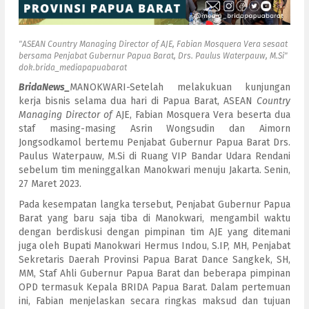
"ASEAN Country Managing Director of AJE, Fabian Mosquera Vera sesaat
bersama Penjabat Gubernur Papua Barat, Drs. Paulus Waterpauw, M.Si"
dok.brida_mediapapuabarat
BridaNews_
MANOKWARI-Setelah melakukuan kunjungan
kerja bisnis selama dua hari di Papua Barat, ASEAN
Country
Managing Director
of
AJE, Fabian Mosquera Vera beserta dua
staf masing-masing Asrin Wongsudin dan Aimorn
Jongsodkamol bertemu Penjabat Gubernur Papua Barat Drs.
Paulus Waterpauw, M.Si di Ruang VIP Bandar Udara Rendani
sebelum tim meninggalkan Manokwari menuju Jakarta. Senin,
27 Maret 2023.
Pada kesempatan langka tersebut, Penjabat Gubernur Papua
Barat yang baru saja tiba di Manokwari, mengambil waktu
dengan berdiskusi dengan pimpinan tim AJE yang ditemani
juga oleh Bupati Manokwari Hermus Indou, S.IP, MH, Penjabat
Sekretaris Daerah Provinsi Papua Barat Dance Sangkek, SH,
MM, Staf Ahli Gubernur Papua Barat dan beberapa pimpinan
OPD termasuk Kepala BRIDA Papua Barat. Dalam pertemuan
ini, Fabian menjelaskan secara ringkas maksud dan tujuan