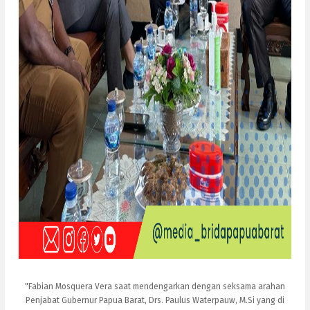
"Fabian Mosquera Vera saat mendengarkan dengan seksama arahan
Penjabat Gubernur Papua Barat, Drs. Paulus Waterpauw, M.Si yang di