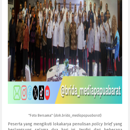
"Foto Bersama" (
dok.brida_mediapapuabarat
)
Peserta yang mengikuti lokakarya penulisan
policy brief
yang
berlangsung selama dua hari ini, terdiri dari beberapa