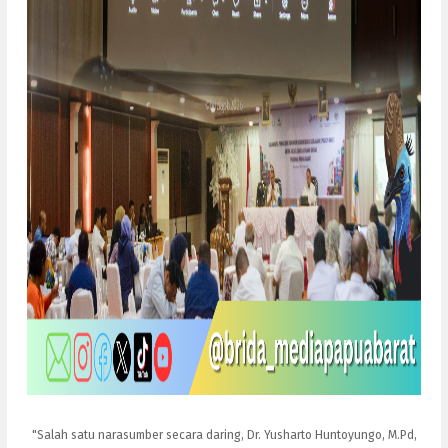
"Salah satu narasumber secara daring, Dr. Yusharto Huntoyungo, M.Pd,