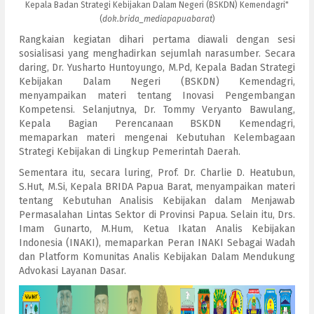
Kepala Badan Strategi Kebijakan Dalam Negeri (BSKDN) Kemendagri"
(
dok.brida_mediapapuabarat
)
Rangkaian kegiatan dihari pertama diawali dengan sesi
sosialisasi yang menghadirkan sejumlah narasumber. Secara
daring, Dr. Yusharto Huntoyungo, M.Pd, Kepala Badan Strategi
Kebijakan Dalam Negeri (BSKDN) Kemendagri,
menyampaikan materi tentang Inovasi Pengembangan
Kompetensi. Selanjutnya, Dr. Tommy Veryanto Bawulang,
Kepala Bagian Perencanaan BSKDN Kemendagri,
memaparkan materi mengenai Kebutuhan Kelembagaan
Strategi Kebijakan di Lingkup Pemerintah Daerah.
Sementara itu, secara luring, Prof. Dr. Charlie D. Heatubun,
S.Hut, M.Si, Kepala BRIDA Papua Barat, menyampaikan materi
tentang Kebutuhan Analisis Kebijakan dalam Menjawab
Permasalahan Lintas Sektor di Provinsi Papua. Selain itu, Drs.
Imam Gunarto, M.Hum, Ketua Ikatan Analis Kebijakan
Indonesia (INAKI), memaparkan Peran INAKI Sebagai Wadah
dan Platform Komunitas Analis Kebijakan Dalam Mendukung
Advokasi Layanan Dasar.