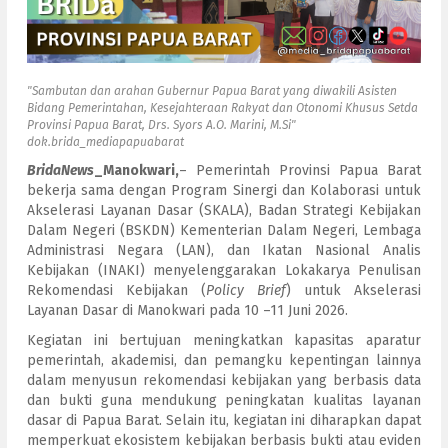
"Sambutan dan arahan Gubernur Papua Barat yang diwakili Asisten
Bidang Pemerintahan, Kesejahteraan Rakyat dan Otonomi Khusus Setda
Provinsi Papua Barat, Drs. Syors A.O. Marini, M.Si"
dok.brida_mediapapuabarat
BridaNews
_Manokwari,
– Pemerintah Provinsi Papua Barat
bekerja sama dengan Program Sinergi dan Kolaborasi untuk
Akselerasi Layanan Dasar (SKALA), Badan Strategi Kebijakan
Dalam Negeri (BSKDN) Kementerian Dalam Negeri, Lembaga
Administrasi Negara (LAN), dan Ikatan Nasional Analis
Kebijakan (INAKI) menyelenggarakan Lokakarya Penulisan
Rekomendasi Kebijakan (
Policy Brief
) untuk Akselerasi
Layanan Dasar di Manokwari pada 10 –11 Juni 2026.
Kegiatan ini bertujuan meningkatkan kapasitas aparatur
pemerintah, akademisi, dan pemangku kepentingan lainnya
dalam menyusun rekomendasi kebijakan yang berbasis data
dan bukti guna mendukung peningkatan kualitas layanan
dasar di Papua Barat. Selain itu, kegiatan ini diharapkan dapat
memperkuat ekosistem kebijakan berbasis bukti atau eviden